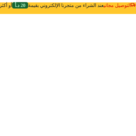
التوصيل مجاني
عند الشراء من متجرنا الإلكتروني بقيمة
20 د.أ
أو أك