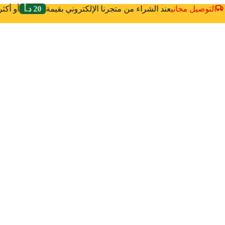
التوصيل مجاني
عند الشراء من متجرنا الإلكتروني بقيمة
20 د.أ
أو أك