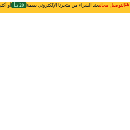
التوصيل مجاني
عند الشراء من متجرنا الإلكتروني بقيمة
20 د.أ
أو أك